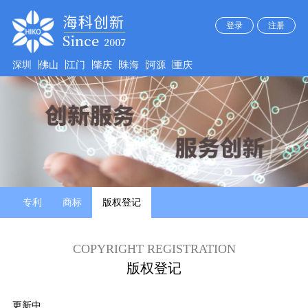
登录
注册
深圳
佛山
江门
肇庆
珠海
河源
重庆
专利
商标
版权登记
COPYRIGHT REGISTRATION
版权登记
更新中......