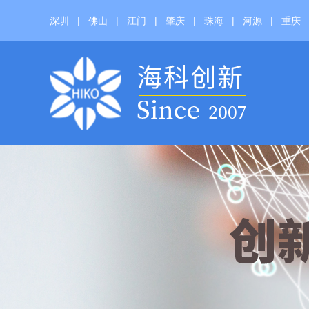
深圳
|
佛山
|
江门
|
肇庆
|
珠海
|
河源
|
重庆