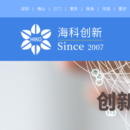
深圳
|
佛山
|
江门
|
肇庆
|
珠海
|
河源
|
重庆