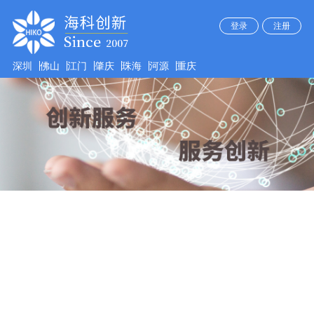
登录
注册
深圳
佛山
江门
肇庆
珠海
河源
重庆