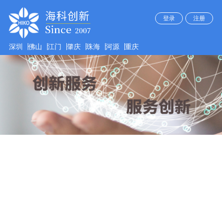
登录
注册
深圳
佛山
江门
肇庆
珠海
河源
重庆