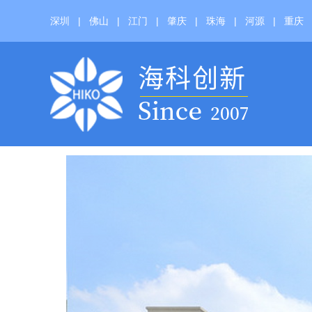
深圳
|
佛山
|
江门
|
肇庆
|
珠海
|
河源
|
重庆